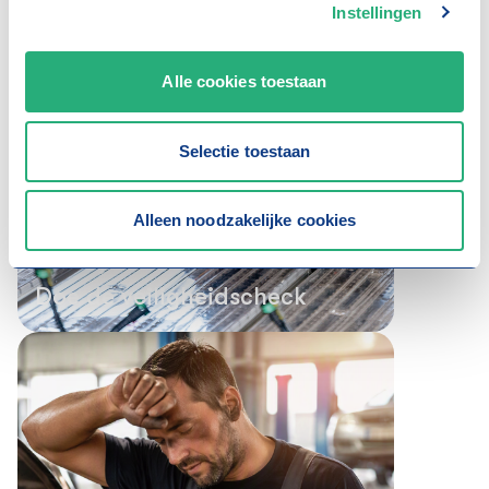
e
Instellingen
l
e
c
Alle cookies toestaan
t
i
Selectie toestaan
e
Alleen noodzakelijke cookies
15 juli 2026
Werk je met lithiumaccu's?
Doe de veiligheidscheck