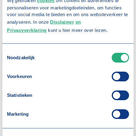
Wij gebruiken
cookies
om content en advertenties te
17 juli 2026
personaliseren voor marketingdoeleinden, om functies
Bovemij Golfdag 2026:
voor social media te bieden en om ons websiteverkeer te
analyseren. In onze
Disclaimer
en
sportief en verbindend
Privacyverklaring
kunt u hier meer over lezen.
T
Noodzakelijk
o
e
s
Voorkeuren
t
e
m
15 juli 2026
Statistieken
m
Jouw klant belt: “Ik sta met
i
pech langs de weg.” Weet jij
n
Marketing
g
wat je moet doen?
s
s