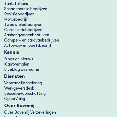
Tankstations
Schadeherstelbedrijven
Revisiebedrijven
Motorbedrijf
Tweewielerbedrijven
Carrosseriebedrijven
Aanhangwagenbedrijven
Camper- en caravanbedrijven
Autowas- en poetsbedrijf
Kennis
Blogs en nieuws
Klantverhalen
Liveblog overname
Diensten
Voorraad­financiering
Werkgeversdesk
Lease­bevoorschotting
CyberVeilig
Over Bovemij
Over Bovemij Verzekeringen