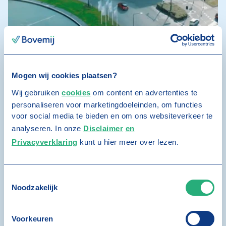
Mogen wij cookies plaatsen?
Wij gebruiken
cookies
om content en advertenties te
Bezoekersadres
personaliseren voor marketingdoeleinden, om functies
voor social media te bieden en om ons websiteverkeer te
Bezoek ons in Nijmegen aan het
analyseren. In onze
Disclaimer
en
Takenhofplein 2
Privacyverklaring
kunt u hier meer over lezen.
Ons bezoekadres is:
T
Takenhofplein 2
Noodzakelijk
o
e
6538 SZ Nijmegen
s
Google Maps kaart
Voorkeuren
t