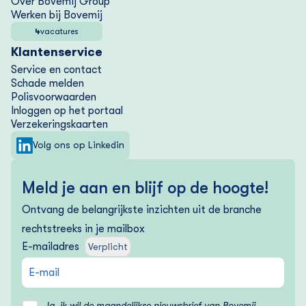
Over Bovemij Group
Werken bij Bovemij
4
vacatures
Klantenservice
Service en contact
Schade melden
Polisvoorwaarden
Inloggen op het portaal
Verzekering­skaarten
Volg ons op Linkedin
Meld je aan en blijf op de hoogte!
Ontvang de belangrijkste inzichten uit de branche
rechtstreeks in je mailbox
E-mailadres
Verplicht
Ja, ik wil de maandelijkse nieuwsbrief van Bovemij