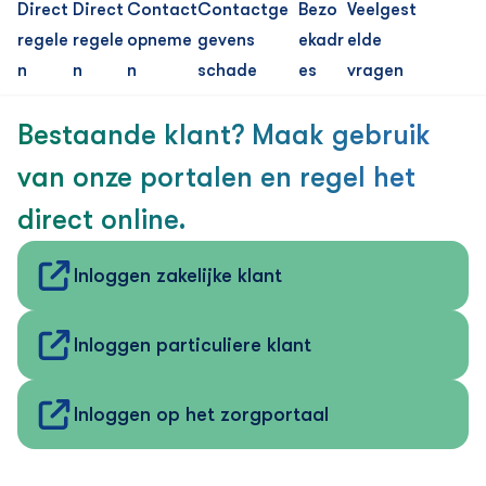
Direct
Direct
Contact
Contactge
Bezo
Veelgest
regele
regele
opneme
gevens
ekadr
elde
n
n
n
schade
es
vragen
Bestaande klant? Maak gebruik
van onze portalen en regel het
direct online.
Inloggen zakelijke klant
Inloggen particuliere klant
Inloggen op het zorgportaal