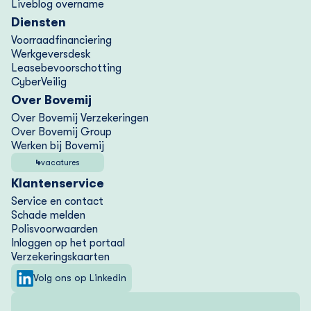
Liveblog overname
Diensten
Voorraad­financiering
Werkgeversdesk
Lease­bevoorschotting
CyberVeilig
Over Bovemij
Over Bovemij Verzekeringen
Over Bovemij Group
Werken bij Bovemij
4
vacatures
Klantenservice
Service en contact
Schade melden
Polisvoorwaarden
Inloggen op het portaal
Verzekering­skaarten
Volg ons op Linkedin