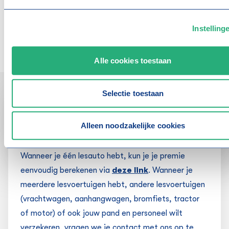
s
s
e
Instelling
l
Bekijk alle artikelen
e
c
Alle cookies toestaan
t
i
Selectie toestaan
e
Contact
Alleen noodzakelijke cookies
Snel en makkelijk aanvragen
Wanneer je één lesauto hebt, kun je je premie
eenvoudig berekenen via
deze link
.
Wanneer je
meerdere lesvoertuigen hebt, andere lesvoertuigen
(vrachtwagen, aanhangwagen, bromfiets, tractor
of motor) of ook jouw pand en personeel wilt
verzekeren, vragen we je contact met ons op te