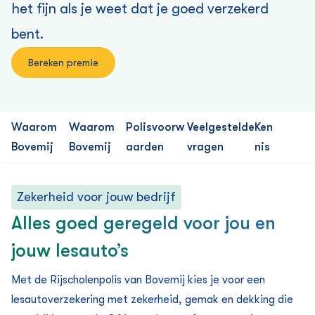
het fijn als je weet dat je goed verzekerd
bent.
Bereken premie
Waarom
Waarom
Polisvoorw
Veelgestelde
Ken
Bovemij
Bovemij
aarden
vragen
nis
Zekerheid voor jouw bedrijf
Alles goed geregeld voor jou en
jouw lesauto’s
Met de
Rijscholenpolis
van Bovemij
kies je voor
een
lesauto­verzekering met
zekerheid, gemak en dekking die