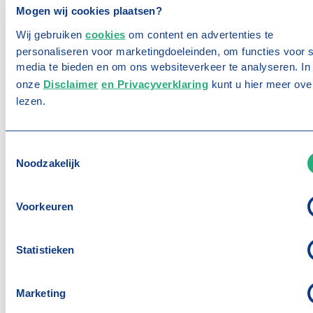
Artikelen
Mogen wij cookies plaatsen?
speciaal afgestemd op jouw situatie. Hierin is
Actueel en relevant voor jouw
Wij gebruiken
cookies
om content en advertenties te
bijvoorbeeld het
instructeursrisico
meeverzekerd –
personaliseren voor marketingdoeleinden, om functies voor s
rijschool
dat wil zeggen: de aansprakelijkheid van de
media te bieden en om ons websiteverkeer te analyseren. In
instructeur, die wettelijk als bestuurder geldt zolang
onze
Disclaimer
en Privacyverklaring
kunt u hier meer ove
de leerling geen rijbewijs heeft.
lezen.
Rijschool
Rijs
Daarnaast ben je ook verzekerd voor andere
situaties waarin jouw rijschool aansprakelijk kan
T
worden gesteld, die buiten de lesauto­verzekering
Noodzakelijk
o
vallen. Zo ben je in één keer goed en volledig
e
s
verzekerd, zonder verrassingen.
Voorkeuren
t
e
Antwoorden op de
Let
m
Statistieken
m
belangrijkste vragen van
voe
i
nieuwe rijschoolhouders
aut
n
Marketing
g