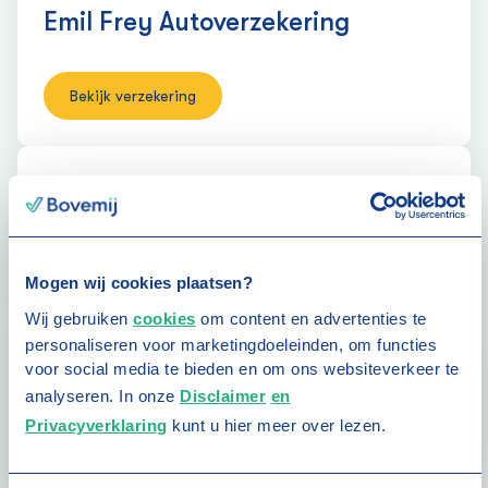
Emil Frey Auto­verzekering
Bekijk verzekering
Hedin Auto­verzekering
Bekijk verzekering
Mogen wij cookies plaatsen?
Wij gebruiken
cookies
om content en advertenties te
personaliseren voor marketingdoeleinden, om functies
Hyundai Auto­verzekering
voor social media te bieden en om ons websiteverkeer te
analyseren. In onze
Disclaimer
en
Privacyverklaring
kunt u hier meer over lezen.
Bekijk verzekering