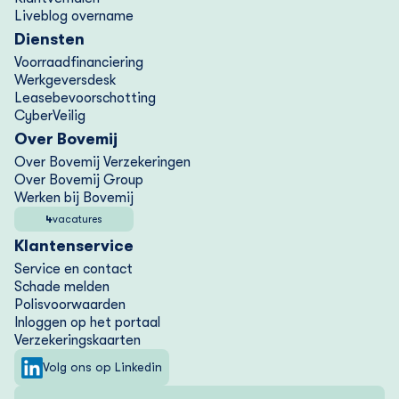
Liveblog overname
Diensten
Voorraad­financiering
Werkgeversdesk
Lease­bevoorschotting
CyberVeilig
Over Bovemij
Over Bovemij Verzekeringen
Over Bovemij Group
Werken bij Bovemij
4
vacatures
Klantenservice
Service en contact
Schade melden
Polisvoorwaarden
Inloggen op het portaal
Verzekering­skaarten
Volg ons op Linkedin