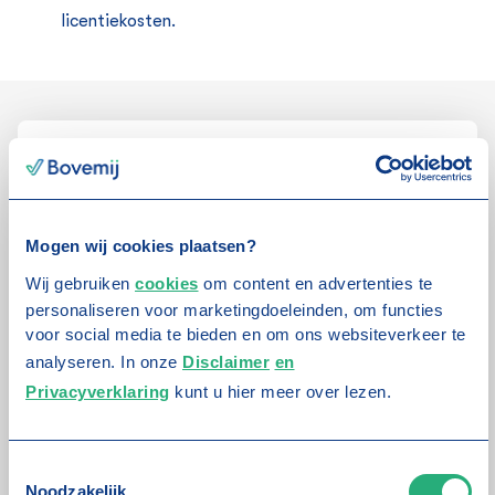
licentiekosten.
Informatie of advies
Wij helpen je graag vooruit!
Mogen wij cookies plaatsen?
Voornaam
Verplicht
Wij gebruiken
cookies
om content en advertenties te
personaliseren voor marketingdoeleinden, om functies
voor social media te bieden en om ons websiteverkeer te
Achternaam
Verplicht
analyseren. In onze
Disclaimer
en
Privacyverklaring
kunt u hier meer over lezen.
E-mail
Verplicht
T
Noodzakelijk
o