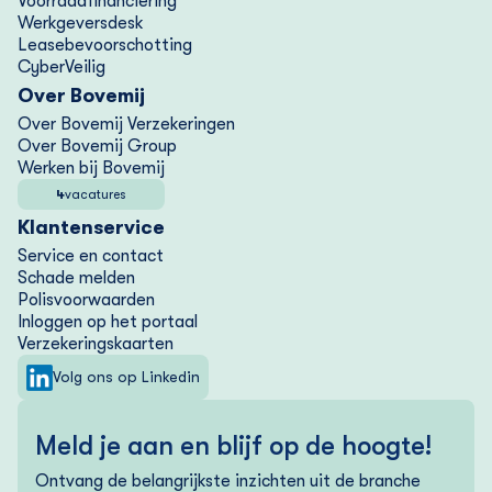
Voorraad­financiering
Werkgeversdesk
Lease­bevoorschotting
CyberVeilig
Over Bovemij
Over Bovemij Verzekeringen
Over Bovemij Group
Werken bij Bovemij
4
vacatures
Klantenservice
Service en contact
Schade melden
Polisvoorwaarden
Inloggen op het portaal
Verzekering­skaarten
Volg ons op Linkedin
Meld je aan en blijf op de hoogte!
Ontvang de belangrijkste inzichten uit de branche