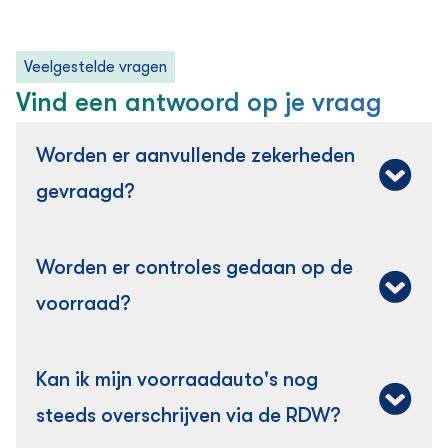
Veelgestelde vragen
Vind een antwoord op je vraag
Worden er aanvullende zekerheden
gevraagd?
De financiering is afgestemd op het bedrijf, maar de
Worden er controles gedaan op de
betrokkenheid van de ondernemer is heel belangrijk.
Standaard wordt daarom een borgtocht gevraagd
voorraad?
van de ondernemer. Deze borgtocht is vooral
bedoeld als vangnet voor het geval dat de opgave
Ja, bij aanvang vindt een opstartaudit plaats met
van de voorraad onjuist is gebleken.
Kan ik mijn voorraadauto's nog
controles op de facturen, contante betalingen en de
verzekering. Daarna vinden er steekproeven plaats
steeds overschrijven via de RDW?
om de voorraadlijst te controleren.