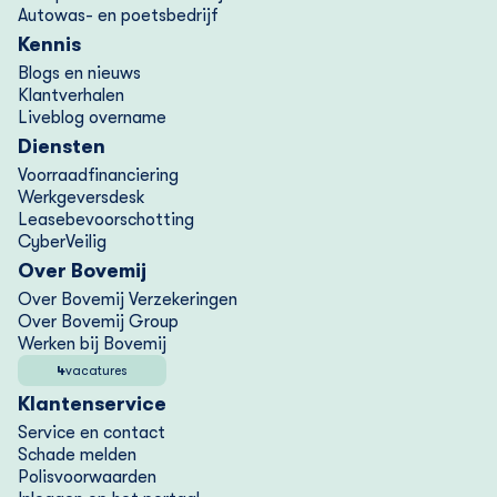
Autowas- en poetsbedrijf
Kennis
Blogs en nieuws
Klantverhalen
Liveblog overname
Diensten
Voorraad­financiering
Werkgeversdesk
Lease­bevoorschotting
CyberVeilig
Over Bovemij
Over Bovemij Verzekeringen
Over Bovemij Group
Werken bij Bovemij
4
vacatures
Klantenservice
Service en contact
Schade melden
Polisvoorwaarden