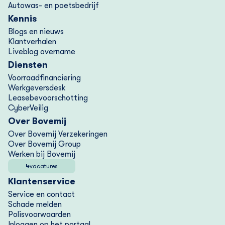
Autowas- en poetsbedrijf
Kennis
Blogs en nieuws
Klantverhalen
Liveblog overname
Diensten
Voorraad­financiering
Werkgeversdesk
Lease­bevoorschotting
CyberVeilig
Over Bovemij
Over Bovemij Verzekeringen
Over Bovemij Group
Werken bij Bovemij
4
vacatures
Klantenservice
Service en contact
Schade melden
Polisvoorwaarden
Inloggen op het portaal