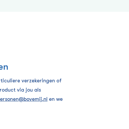
den
ticuliere verzekeringen of
roduct via jou als
personen@bovemij.nl
en we