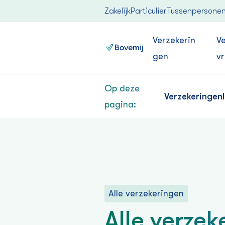
Zakelijk
Particulier
Tussenpersone
Verzekerin
V
gen
v
Op deze
Verzekeringen
pagina:
Alle verzekeringen
Alle verze