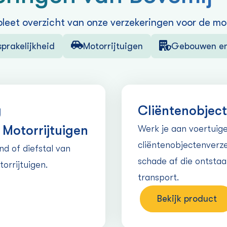
leet overzicht van onze verzekeringen voor de mobi
prakelijkheid
Motorrijtuigen
Gebouwen en 
g
Cliëntenobject
Motorrijtuigen
Werk je aan voertuig
cliënt
en
objecten­verz
d of diefstal van
schade af die ontstaa
orrijtuigen.
transport.
Bekijk product