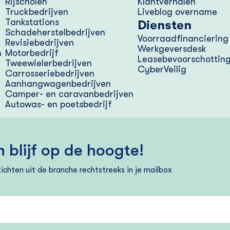
Rijscholen
Klantverhalen
Truckbedrijven
Liveblog overname
Tankstations
Diensten
Schadeherstelbedrijven
Voorraad­financiering
Revisiebedrijven
Werkgeversdesk
n
Motorbedrijf
Lease­bevoorschottin
Tweewielerbedrijven
CyberVeilig
Carrosseriebedrijven
Aanhangwagenbedrijven
Camper- en caravanbedrijven
Autowas- en poetsbedrijf
 blijf op de hoogte!
ichten uit de branche rechtstreeks in je mailbox