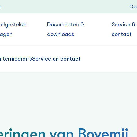
n
Ove
eelgestelde
Documenten &
Service &
ragen
downloads
contact
Intermediairs
Service en contact
keringen van Bovemij