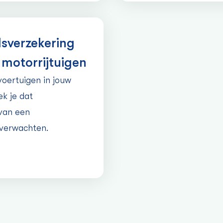
s­verzekering
motorrijtuigen
oertuigen in jouw
k je dat
 van een
 verwachten.