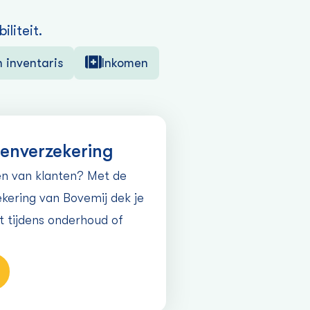
liteit.
inventaris
Inkomen
en­verzekering
en van klanten? Met de
ekering
van Bovemij dek je
t tijdens
onderhou
d
o
f