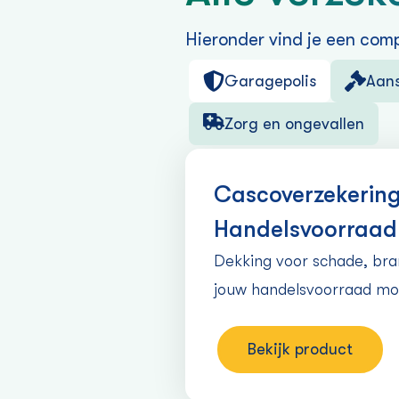
Hieronder vind je een comp
Garagepolis
Aans
Zorg en ongevallen
Casco­verzekerin
Handelsvoorraad 
Dekking voor schade, bran
jouw handelsvoorraad mot
Bekijk product