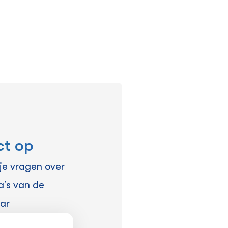
ct op
je vragen over
a’s van de
aar