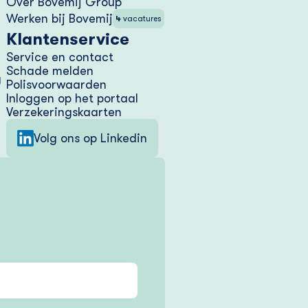
Over Bovemij Group
Werken bij Bovemij
4
vacatures
Klantenservice
Service en contact
Schade melden
g
Polisvoorwaarden
Inloggen op het portaal
Verzekering­skaarten
Volg ons op Linkedin