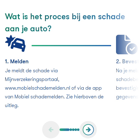
Wat is het proces bij een schade
aan je auto?
1. Melden
2. Beves
Je meldt de schade via
Na je mel
Mijnverzekeringsportaal,
schadebeh
www.mobielschademelden.nl of via de app
bevestigi
van Mobiel schademelden. Zie hierboven de
gegevens?
uitleg.