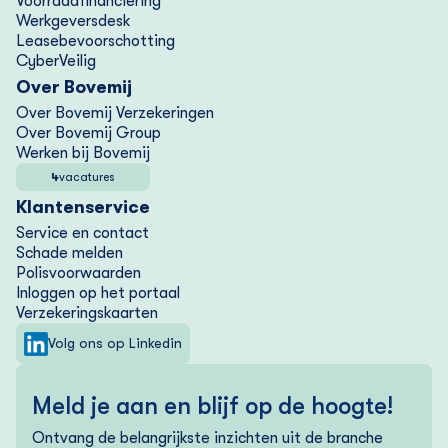
Voorraad­financiering
Werkgeversdesk
Lease­bevoorschotting
CyberVeilig
Over Bovemij
Over Bovemij Verzekeringen
Over Bovemij Group
Werken bij Bovemij
4
vacatures
Klantenservice
Service en contact
Schade melden
Polisvoorwaarden
Inloggen op het portaal
Verzekering­skaarten
Volg ons op Linkedin
Meld je aan en blijf op de hoogte!
Ontvang de belangrijkste inzichten uit de branche