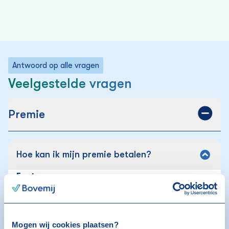
Antwoord op alle vragen
Veelgestelde vragen
Premie
Hoe kan ik mijn premie betalen?
Factuur:
Ontvang je een factuur? Gebruik deze om je premie
te betalen. Je krijgt de factuur ongeveer vier weken
voor de ingangsdatum van jouw verzekering. Betaal
Mogen wij cookies plaatsen?
de factuur altijd binnen 21 dagen.