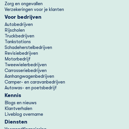
Zorg en ongevallen
na het stopzetten van je verzekering alsnog de
Verzekeringen voor je klanten
openstaande premie betaald? Neem dan contact met
Voor bedrijven
ons op. Betalen betekent namelijk niet automatisch
Autobedrijven
Rijscholen
dat de verzekering weer start.
Truckbedrijven
Tankstations
4.Incassobureau
Schadeherstelbedrijven
Revisiebedrijven
Blijft er nog een bedrag openstaan? Dan dragen we
Motorbedrijf
dit over aan een incassobureau.
Tweewielerbedrijven
Carrosseriebedrijven
Aanhangwagenbedrijven
Je betaalt dan:
Camper- en caravanbedrijven
Autowas- en poetsbedrijf
-de premie
Kennis
-extra kosten (zoals incassokosten en rente)
Blogs en nieuws
Klantverhalen
Liveblog overname
Diensten