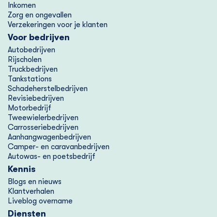
Inkomen
RDW. Je voertuig is dan niet meer verzekerd. Heb je
Zorg en ongevallen
na het stopzetten van je verzekering alsnog de
Verzekeringen voor je klanten
openstaande premie betaald? Neem dan contact met
Voor bedrijven
ons op. Betalen betekent namelijk niet automatisch
Autobedrijven
Rijscholen
dat de verzekering weer start.
Truckbedrijven
Tankstations
4.Incassobureau
Schadeherstelbedrijven
Revisiebedrijven
Blijft er nog een bedrag openstaan? Dan dragen we
Motorbedrijf
dit over aan een incassobureau.
Tweewielerbedrijven
Carrosseriebedrijven
Aanhangwagenbedrijven
Je betaalt dan:
Camper- en caravanbedrijven
Autowas- en poetsbedrijf
-de premie
Kennis
-extra kosten (zoals incassokosten en rente)
Blogs en nieuws
Klantverhalen
Liveblog overname
Diensten