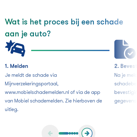
Wat is het proces bij een schade
aan je auto?
1. Melden
2. Beves
Je meldt de schade via
Na je mel
Mijnverzekeringsportaal,
schadebeh
www.mobielschademelden.nl of via de app
bevestigi
van Mobiel schademelden. Zie hierboven de
gegevens?
uitleg.