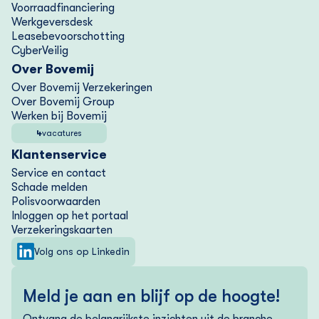
Voorraad­financiering
Werkgeversdesk
Lease­bevoorschotting
CyberVeilig
Over Bovemij
Over Bovemij Verzekeringen
Over Bovemij Group
Werken bij Bovemij
4
vacatures
Klantenservice
Service en contact
Schade melden
Polisvoorwaarden
Inloggen op het portaal
Verzekering­skaarten
Volg ons op Linkedin
Meld je aan en blijf op de hoogte!
Ontvang de belangrijkste inzichten uit de branche