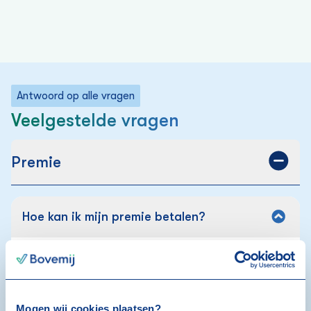
Antwoord op alle vragen
Veelgestelde vragen
Premie
Hoe kan ik mijn premie betalen?
Factuur:
Ontvang je een factuur? Gebruik deze om je premie
te betalen. Je krijgt de factuur ongeveer vier weken
voor de ingangsdatum van jouw verzekering. Betaal
Mogen wij cookies plaatsen?