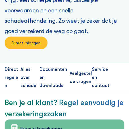
krijgt een scherpe premie, duidelijke
voorwaarden en een snelle
schadeafhandeling. Zo weet je zeker dat je
goed verzekerd de weg op gaat.
Direct inloggen
Direct
Alles
Documenten
Service
Veelgestel
regele
over
en
en
de vragen
n
schade
downloads
contact
Ben je al klant? Regel eenvoudig je
verzekering­szaken
Premie berekenen