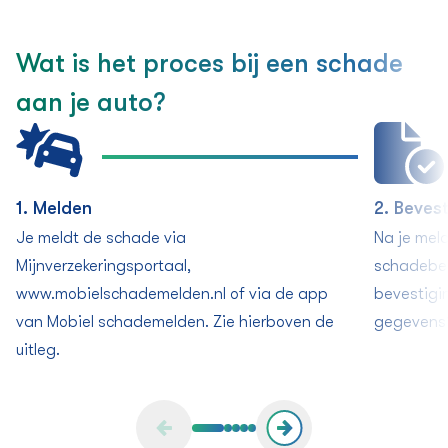
Wat is het proces bij een schade
aan je auto?
1. Melden
2. Beves
Je meldt de schade via
Na je mel
Mijnverzekeringsportaal,
schadebeh
www.mobielschademelden.nl of via de app
bevestigi
van Mobiel schademelden. Zie hierboven de
gegevens?
uitleg.