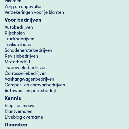
Inkomen
RDW. Je voertuig is dan niet meer verzekerd. Heb je
Zorg en ongevallen
na het stopzetten van je verzekering alsnog de
Verzekeringen voor je klanten
openstaande premie betaald? Neem dan contact met
Voor bedrijven
ons op. Betalen betekent namelijk niet automatisch
Autobedrijven
Rijscholen
dat de verzekering weer start.
Truckbedrijven
Tankstations
4.Incassobureau
Schadeherstelbedrijven
Revisiebedrijven
Blijft er nog een bedrag openstaan? Dan dragen we
Motorbedrijf
dit over aan een incassobureau.
Tweewielerbedrijven
Carrosseriebedrijven
Aanhangwagenbedrijven
Je betaalt dan:
Camper- en caravanbedrijven
Autowas- en poetsbedrijf
-de premie
Kennis
-extra kosten (zoals incassokosten en rente)
Blogs en nieuws
Klantverhalen
Liveblog overname
Diensten