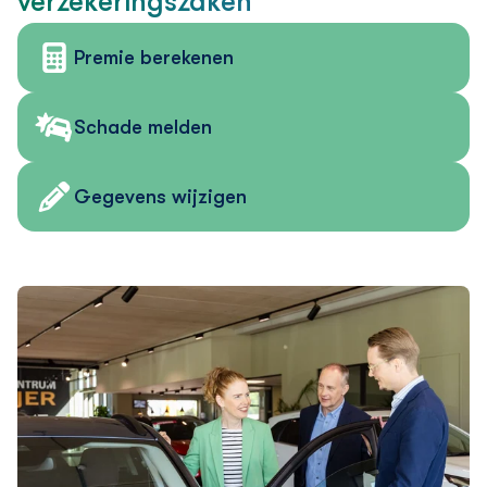
verzekering­szaken
Premie berekenen
Schade melden
Gegevens wijzigen