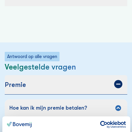
Antwoord op alle vragen
Veelgestelde vragen
Premie
Hoe kan ik mijn premie betalen?
Mogen wij cookies plaatsen?
Factuur:
Wij gebruiken
cookies
om content en advertenties te
Ontvang je een factuur? Gebruik deze om je premie