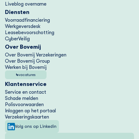
Liveblog overname
Diensten
Voorraad­financiering
Werkgeversdesk
Lease­bevoorschotting
CyberVeilig
Over Bovemij
Over Bovemij Verzekeringen
Over Bovemij Group
Werken bij Bovemij
4
vacatures
Klantenservice
Service en contact
Schade melden
Polisvoorwaarden
Inloggen op het portaal
Verzekering­skaarten
Volg ons op Linkedin