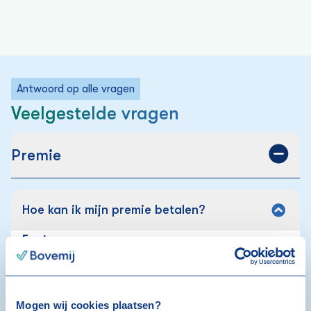
Antwoord op alle vragen
Veelgestelde vragen
Premie
Hoe kan ik mijn premie betalen?
Factuur:
Ontvang je een factuur? Gebruik deze om je premie
te betalen. Je krijgt de factuur ongeveer vier weken
voor de ingangsdatum van jouw verzekering. Betaal
Mogen wij cookies plaatsen?
de factuur altijd binnen 21 dagen.