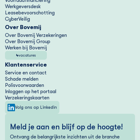
Voorraad­financiering
Werkgeversdesk
Lease­bevoorschotting
CyberVeilig
Over Bovemij
Over Bovemij Verzekeringen
Over Bovemij Group
Werken bij Bovemij
4
vacatures
Klantenservice
Service en contact
Schade melden
Polisvoorwaarden
Inloggen op het portaal
Verzekering­skaarten
Volg ons op Linkedin
Meld je aan en blijf op de hoogte!
Ontvang de belangrijkste inzichten uit de branche