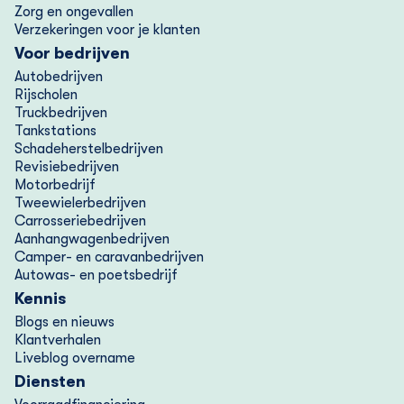
Zorg en ongevallen
na het stopzetten van je verzekering alsnog de
Verzekeringen voor je klanten
openstaande premie betaald? Neem dan contact met
Voor bedrijven
ons op. Betalen betekent namelijk niet automatisch
Autobedrijven
Rijscholen
dat de verzekering weer start.
Truckbedrijven
Tankstations
4.Incassobureau
Schadeherstelbedrijven
Revisiebedrijven
Blijft er nog een bedrag openstaan? Dan dragen we
Motorbedrijf
dit over aan een incassobureau.
Tweewielerbedrijven
Carrosseriebedrijven
Aanhangwagenbedrijven
Je betaalt dan:
Camper- en caravanbedrijven
Autowas- en poetsbedrijf
-de premie
Kennis
-extra kosten (zoals incassokosten en rente)
Blogs en nieuws
Klantverhalen
Liveblog overname
Diensten