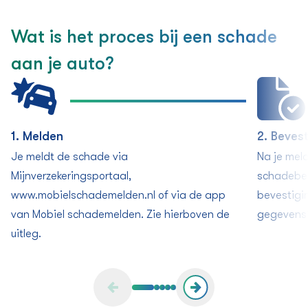
Wat is het proces bij een schade
aan je auto?
1. Melden
2. Beves
Je meldt de schade via
Na je mel
Mijnverzekeringsportaal,
schadebeh
www.mobielschademelden.nl of via de app
bevestigi
van Mobiel schademelden. Zie hierboven de
gegevens?
uitleg.