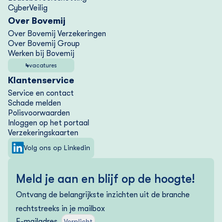
CyberVeilig
Over Bovemij
Over Bovemij Verzekeringen
Over Bovemij Group
Werken bij Bovemij
4
vacatures
Klantenservice
Service en contact
Schade melden
Polisvoorwaarden
Inloggen op het portaal
Verzekering­skaarten
Volg ons op Linkedin
Meld je aan en blijf op de hoogte!
Ontvang de belangrijkste inzichten uit de branche
rechtstreeks in je mailbox
E-mailadres
Verplicht