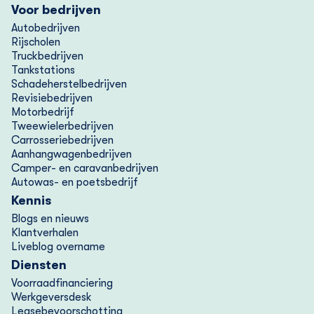
openstaande premie betaald? Neem dan contact met
Voor bedrijven
ons op. Betalen betekent namelijk niet automatisch
Autobedrijven
Rijscholen
dat de verzekering weer start.
Truckbedrijven
Tankstations
4.Incassobureau
Schadeherstelbedrijven
Revisiebedrijven
Blijft er nog een bedrag openstaan? Dan dragen we
Motorbedrijf
dit over aan een incassobureau.
Tweewielerbedrijven
Carrosseriebedrijven
Aanhangwagenbedrijven
Je betaalt dan:
Camper- en caravanbedrijven
Autowas- en poetsbedrijf
-de premie
Kennis
-extra kosten (zoals incassokosten en rente)
Blogs en nieuws
Klantverhalen
Liveblog overname
Diensten
Voorraad­financiering
Werkgeversdesk
Lease­bevoorschotting