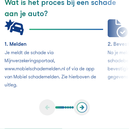
Wat is het proces bij een schade
aan je auto?
1. Melden
2. Beves
Je meldt de schade via
Na je mel
Mijnverzekeringsportaal,
schadebeh
www.mobielschademelden.nl of via de app
bevestigi
van Mobiel schademelden. Zie hierboven de
gegevens?
uitleg.