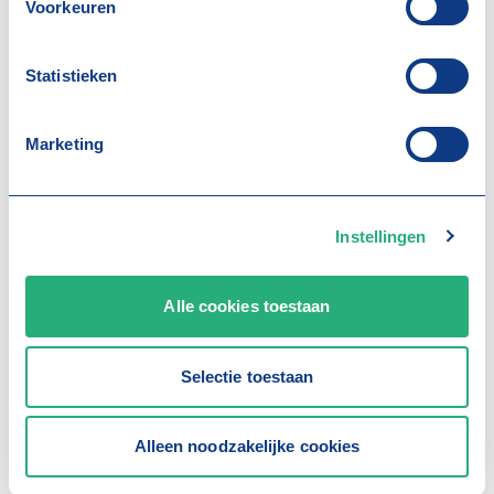
Voorkeuren
t
zakelijk@bovemij.nl
.
e
m
Statistieken
m
i
n
Marketing
Meer artikelen
g
s
s
e
Instellingen
l
Bovemij Golfdag
e
c
Alle cookies toestaan
t
i
Selectie toestaan
e
Alleen noodzakelijke cookies
17 juli 2026