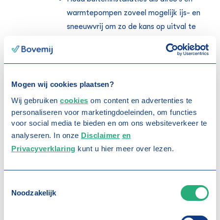
warmtepompen zoveel mogelijk ijs- en
sneeuwvrij om zo de kans op uitval te
beperken.
Zorg dat nooduitgangen niet zijn
vastgevroren en maak de ruimte achter
de deuren ijs- en sneeuwvrij zodat ze
Mogen wij cookies plaatsen?
volledig kunnen openen
Wij gebruiken
cookies
om content en advertenties te
Houd het buitenterrein zoveel mogelijk
personaliseren voor marketingdoeleinden, om functies
ijs- en sneeuwvrij om uitglijden van
voor social media te bieden en om ons websiteverkeer te
analyseren. In onze
Disclaimer
en
personeel en klanten te voorkomen.
Zo
Privacyverklaring
kunt u hier meer over lezen.
voorkom je ook een mogelijke
aansprakelijkheidsclaim!
Vragen
T
Noodzakelijk
o
Heb je vragen over het treffen van extra preventieve
maatregelen tegen vorst of andere
e
weersomstandigheden? Neem dan gerust contact op met
s
onze deskundigen via je accountmanager of via