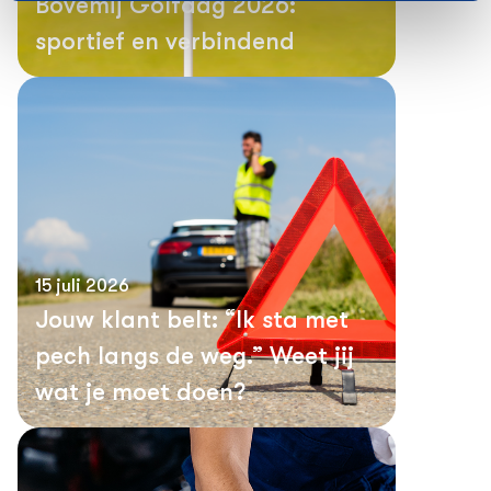
Bovemij Golfdag 2026:
sportief en verbindend
15 juli 2026
Jouw klant belt: “Ik sta met
pech langs de weg.” Weet jij
wat je moet doen?