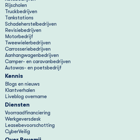
Rijscholen
Truckbedrijven
Tankstations
Schadeherstelbedrijven
Revisiebedrijven
Motorbedrijf
Tweewielerbedrijven
Carrosseriebedrijven
Aanhangwagenbedrijven
Camper- en caravanbedrijven
Autowas- en poetsbedrijf
Kennis
Blogs en nieuws
Klantverhalen
Liveblog overname
Diensten
Voorraad­financiering
Werkgeversdesk
Lease­bevoorschotting
CyberVeilig
Over Bovemij