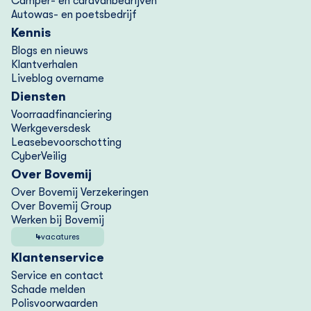
Camper- en caravanbedrijven
Autowas- en poetsbedrijf
Kennis
Blogs en nieuws
Klantverhalen
Liveblog overname
Diensten
Voorraad­financiering
Werkgeversdesk
Lease­bevoorschotting
CyberVeilig
Over Bovemij
Over Bovemij Verzekeringen
Over Bovemij Group
Werken bij Bovemij
4
vacatures
Klantenservice
Service en contact
Schade melden
Polisvoorwaarden