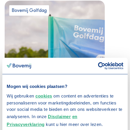
Bovemij Golfdag
17 juli 2026
Bovemij Golfdag 2026:
sportief en verbindend
Mogen wij cookies plaatsen?
Wij gebruiken
cookies
om content en advertenties te
personaliseren voor marketingdoeleinden, om functies
voor social media te bieden en om ons websiteverkeer te
analyseren. In onze
Disclaimer
en
Privacyverklaring
kunt u hier meer over lezen.