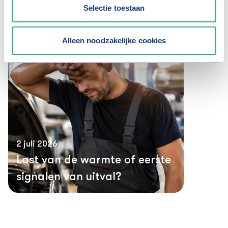
Selectie toestaan
e
Doe de veiligheidscheck
Alleen noodzakelijke cookies
2 juli 2026
Last van de warmte of eerste
signalen van uitval?