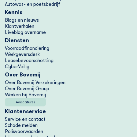
Autowas- en poetsbedrijf
Kennis
Blogs en nieuws
Klantverhalen
Liveblog overname
Diensten
Voorraad­financiering
Werkgeversdesk
Lease­bevoorschotting
CyberVeilig
Over Bovemij
Over Bovemij Verzekeringen
Over Bovemij Group
Werken bij Bovemij
4
vacatures
Klantenservice
Service en contact
Schade melden
Polisvoorwaarden