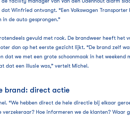
s de facility manager van Van den Udenhout alarm slaat
ht dat Winfried ontvangt. “Een Volkswagen Transporter 
n in de auto gesprongen.”
grotendeels gevuld met rook. De brandweer heeft het vu
oter dan op het eerste gezicht lijkt. “De brand zelf wa
ten dat we met een grote schoonmaak in het weekend
t dat een illusie was,” vertelt Michel.
 brand: direct actie
el. “We hebben direct de hele directie bij elkaar gero
 verzekeraar? Hoe informeren we de klanten? Waar gaa