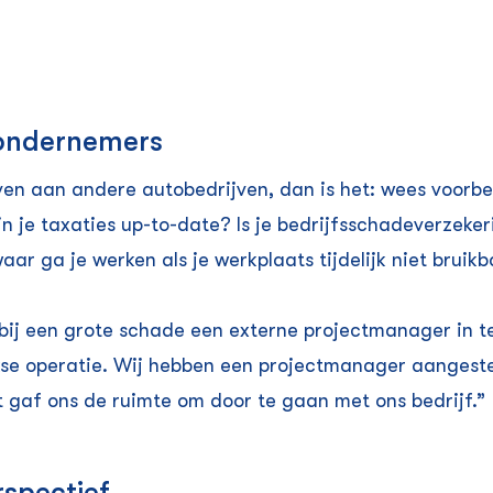
 ondernemers
en aan andere autobedrijven, dan is het: wees voorbe
jn je taxaties up-to-date? Is je bedrijfsschade­verzeke
ar ga je werken als je werkplaats tijdelijk niet bruikb
j een grote schade een externe projectmanager in te s
jkse operatie. Wij hebben een projectmanager aangest
 gaf ons de ruimte om door te gaan met ons bedrijf.”
spectief