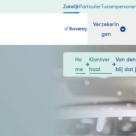
Zakelijk
Particulier
Tussenpersone
Verzekerin
gen
Ho
Klantver
Van den
me
haal
blij dat