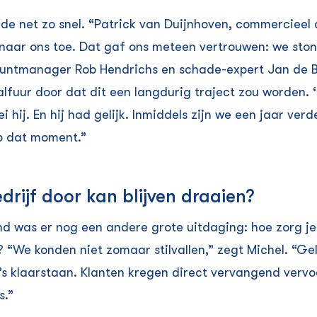
e net zo snel. “Patrick van Duijnhoven, commercieel d
naar ons toe. Dat gaf ons meteen vertrouwen: we stond
ountmanager Rob Hendrichs en schade-expert Jan de Br
alfuur door dat dit een langdurig traject zou worden. 
hij. En hij had gelijk. Inmiddels zijn we een jaar ver
op dat moment.”
edrijf door kan blijven draaien?
d was er nog een andere grote uitdaging: hoe zorg je 
? “We konden niet zomaar stilvallen,” zegt Michel. “
’s klaarstaan. Klanten kregen direct vervangend verv
s.”