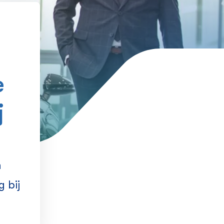
e
j
n
 bij