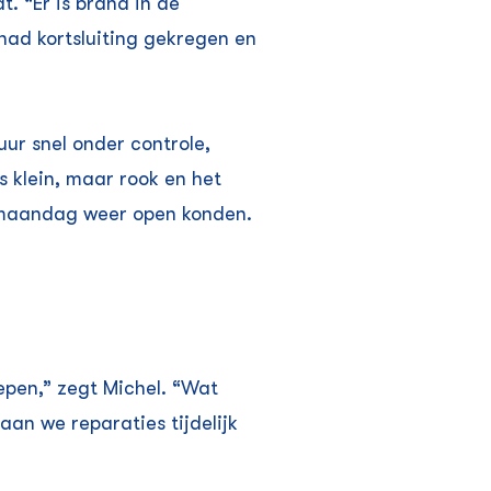
. “Er is brand in de
had kortsluiting gekregen en
ur snel onder controle,
s klein, maar rook en het
 maandag weer open konden.
epen,” zegt Michel. “Wat
n we reparaties tijdelijk