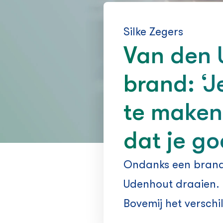
Silke Zegers
Van den 
brand: ‘J
te maken,
dat je go
Ondanks een brand 
Udenhout draaien. 
Bovemij het verschi