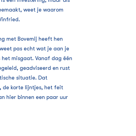
is een investering, maar als
meemaakt, weet je waarom
Winfried.
g met Bovemij heeft hen
e weet pas echt wat je aan je
s het misgaat. Vanaf dag één
egeleid, geadviseerd en rust
ische situatie. Dat
 de korte lijntjes, het feit
n hier binnen een paar uur