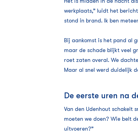
Het is midden in de nacht al
werkplaats,” luidt het beric
stond in brand. Ik ben metee
Bij aankomst is het pand al 
maar de schade blijkt veel gr
roet zaten overal. We dach
Maar al snel werd duidelijk da
De eerste uren na de
Van den Udenhout schakelt sn
moeten we doen? Wie belt de
uitvoeren?”