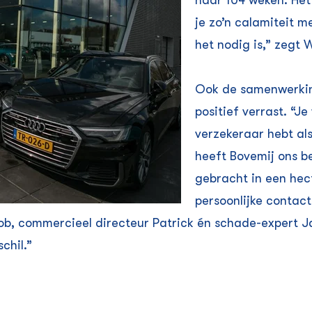
naar 104 weken. Het 
je zo’n calamiteit 
het nodig is,” zegt 
Ook de samenwerkin
positief verrast. “J
verzekeraar hebt al
heeft Bovemij ons b
gebracht in een hect
persoonlijke contact,
, commercieel directeur Patrick én schade-expert Ja
chil.”